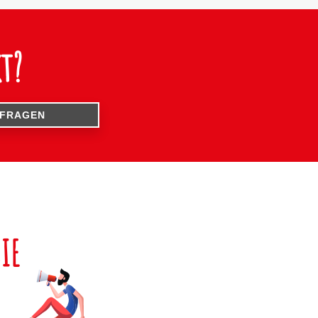
t?
NFRAGEN
IE