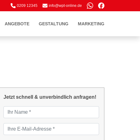
0209 12345
info
@wp
t-onl
ine.
de
ANGEBOTE
GESTALTUNG
MARKETING
Jetzt schnell & unverbindlich anfragen!