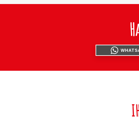
H
WHATS
I